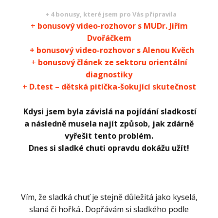
+ 4 bonusy, které jsem pro Vás připravila
+
bonusový video-rozhovor s MUDr. Jiřím
Dvořáčkem
+ bonusový video-rozhovor s Alenou Kvěch
+
bonusový článek ze sektoru orientální
diagnostiky
+
D.test – dětská pitíčka-šokující skutečnost
Kdysi jsem byla závislá na pojídání sladkostí
a následně musela najít způsob, jak zdárně
vyřešit tento problém.
Dnes si sladké chuti opravdu dokážu užít!
Vím, že sladká chuť je stejně důležitá jako kyselá,
slaná či hořká.. Dopřávám si sladkého podle