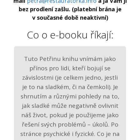
mail
petra@restauratorka.info
a já Vám ji
bez prodlení zašlu. (platební brána je
v současné době neaktivní)
Co o e-booku říkají:
Tuto Petřinu knihu vnímám jako
přínos pro lidi, kteří bojují se
závislostmi (je celkem jedno, jestli
je to na sladkém, či na čemkoli). Je
shrnutím a různými pohledy na to,
jak sladké může negativně ovlivnit
náš život, pokud je použijeme jako
řešení svých problémů – úkolů. Po
stránce psychické i fyzické. Co je na