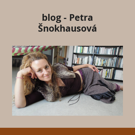
Přeskočit
na
blog - Petra
obsah
Šnokhausová