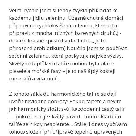
Velmi rychle jsem si tehdy zvykla přikládat ke
každému jídlu zeleninu. Úžasně chutná domácí
připravená rychlokvašená zelenina, kterou lze
připravit z mnoha různých barevných druhů.( -
dokáže krásně zpestřit a dochutit ,,, je to
přirozené probiotikum) Naučila jsem se používat
sezonní zeleninu, která poskytuje nejvíce výživy.
Skvělým doplňkem talíře mohou být i plané
plevele a mořské řasy – je to našláplý koktejl
minerálů a vitamínů.
Z tohoto základu harmonického talíře se dají
uvařit nevídané dobroty! Pokud tápete a nevíte
jak harmonicky složit svůj každodenní častý talíř
— pokrm, zde je skvělý návod. Touto skladbou
talíře se nikdy nespletete… Stále, i dnes využívám
tohoto složení při přípravě tepelně upravených