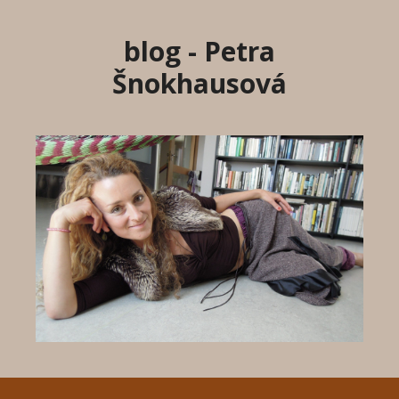
Přeskočit
na
blog - Petra
obsah
Šnokhausová