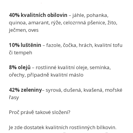
40% kvalitních obilovin
– jáhle, pohanka,
quinoa, amarant, rýže, celozrnná pšenice, žito,
ječmen, oves
10% luštěnin
– fazole, čočka, hrách, kvalitní tofu
či tempeh
8% olejů
– rostlinné kvalitní oleje, semínka,
ořechy, případně kvalitní máslo
42% zeleniny
– syrová, dušená, kvašená, mořské
řasy
Proč právě takové složení?
Je zde dostatek kvalitních rostlinných bílkovin.