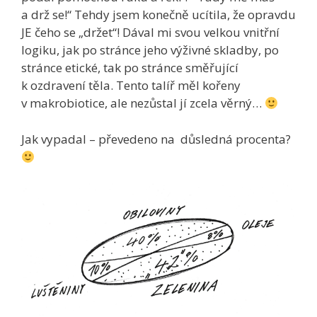
a drž se!“ Tehdy jsem konečně ucítila, že opravdu
JE čeho se „držet“! Dával mi svou velkou vnitřní
logiku, jak po stránce jeho výživné skladby, po
stránce etické, tak po stránce směřující
k ozdravení těla. Tento talíř měl kořeny
v makrobiotice, ale nezůstal jí zcela věrný…
Jak vypadal – převedeno na důsledná procenta?