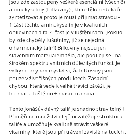
Jsou zde zastoupeny veškeré esenciální (všech 8)
aminokyseliny (bílkoviny) , které tělo nedokáže
syntetizovat a proto je musí přijímat stravou –
1.část těchto aminokyselin je v kvalitních
obilovinách a ta 2. část je v luštěninách. (Pokud
by zde chyběly luštěniny, již se nejedná
o harmonický talíř!) Bílkoviny nejsou jen
stavebním materiálem těla, ale podílejí se i na
širokém spektru vnitřních důležitých funkcí. Je
velkým omylem myslet si, že bílkoviny jsou
pouze v živočišných produktech. Zásadní
chybou, která vede k velké trávicí zátěži, je
hromada luštěnin + maso -uzenina.
Tento Jonášův dávný talíř je snadno stravitelný !
Přiměřené množství olejů nezatěžuje strukturu
talíře a umožňuje kvalitně strávit veškeré
vitamíny, které jsou při trávení závislé na tucích..