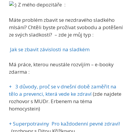
Z mého depozitáře :
Máte problém zbavit se nezdravého sladkého
mlsání? Chtěli byste prožívat svobodu a potěšení
ze svých sladkostí? – zde je můj typ :
Jak se zbavit závislosti na sladkém
Má práce, kterou neustále rozvíjím – e-booky
zdarma :
+ 3 důvody, proč se v dnešní době zaměřit na
tělo a prevenci, která vede ke zdraví
(zde najdete
rozhovor s MUDr. Erbenem na téma
homocystein)
+ Superpotraviny Pro každodenní pevné zdraví!
(rozhovor s Ditou Křížkovou