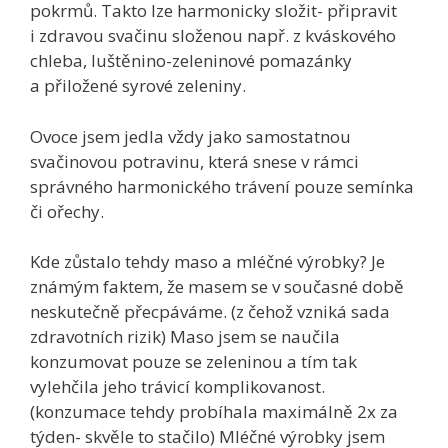
pokrmů. Takto lze harmonicky složit- připravit
i zdravou svačinu složenou např. z kváskového
chleba, luštěnino-zeleninové pomazánky
a přiložené syrové zeleniny.
Ovoce jsem jedla vždy jako samostatnou
svačinovou potravinu, která snese v rámci
správného harmonického trávení pouze semínka
či ořechy.
Kde zůstalo tehdy maso a mléčné výrobky? Je
známým faktem, že masem se v současné době
neskutečně přecpáváme. (z čehož vzniká sada
zdravotních rizik) Maso jsem se naučila
konzumovat pouze se zeleninou a tím tak
vylehčila jeho trávicí komplikovanost.
(konzumace tehdy probíhala maximálně 2x za
týden- skvěle to stačilo) Mléčné výrobky jsem