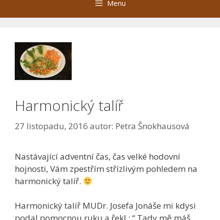
Menu
Harmonický talíř
27 listopadu, 2016
autor:
Petra Šnokhausová
Nastávající adventní čas, čas velké hodovní
hojnosti, Vám zpestřím střízlivým pohledem na
harmonický talíř.
Harmonický talíř MUDr. Josefa Jonáše mi kdysi
podal pomocnou ruku a řekl : “ Tady mě máš