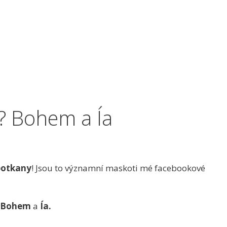
? Bohem a Ía
otkany
! Jsou to významní maskoti mé facebookové
Bohem
a
Í
a.