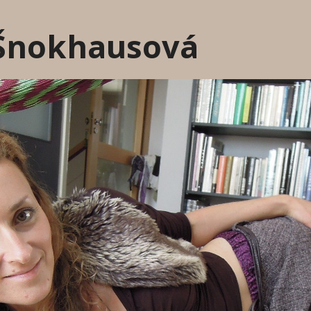
 Šnokhausová