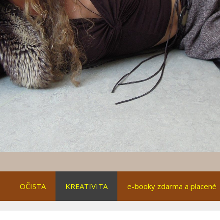
OČISTA
KREATIVITA
e-booky zdarma a placené