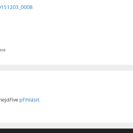
ava
nejdříve
přihlásit
.